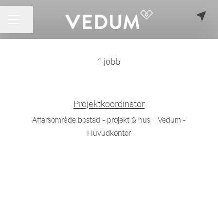
KARRIÄRMENY
Dela sidan
1 jobb
Projektkoordinator
Affärsområde bostad - projekt & hus
·
Vedum -
Huvudkontor